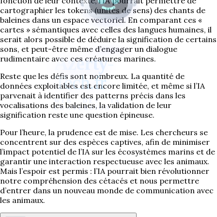
fonction de leur contexte, l’IA pourrait permettre de
cartographier les tokens (unités de sens) des chants de
baleines dans un espace vectoriel. En comparant ces «
cartes » sémantiques avec celles des langues humaines, il
serait alors possible de déduire la signification de certains
sons, et peut-être même d’engager un dialogue
Azerty
-
rudimentaire avec ces créatures marines.
Reste que les défis sont nombreux. La quantité de
Tech.fr
données exploitables est encore limitée, et même si l’IA
parvenait à identifier des patterns précis dans les
WEB · DEV · IA ·
vocalisations des baleines, la validation de leur
CONVERSION
signification reste une question épineuse.
Pour l’heure, la prudence est de mise. Les chercheurs se
concentrent sur des espèces captives, afin de minimiser
l’impact potentiel de l’IA sur les écosystèmes marins et de
garantir une interaction respectueuse avec les animaux.
Mais l’espoir est permis : l’IA pourrait bien révolutionner
notre compréhension des cétacés et nous permettre
d’entrer dans un nouveau monde de communication avec
les animaux.