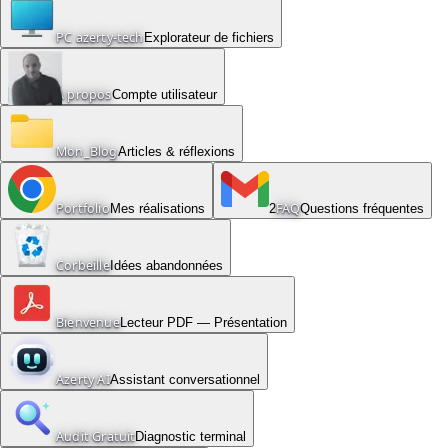
PC azerty-tech
Explorateur de fichiers
À propos
Compte utilisateur
Mon_Blog
Articles & réflexions
Portfolio
FAQ
Mes réalisations
2
Questions fréquentes
Corbeille
Idées abandonnées
Bienvenue
Lecteur PDF — Présentation
Azerty AI
Assistant conversationnel
Audit Gratuit
Diagnostic terminal