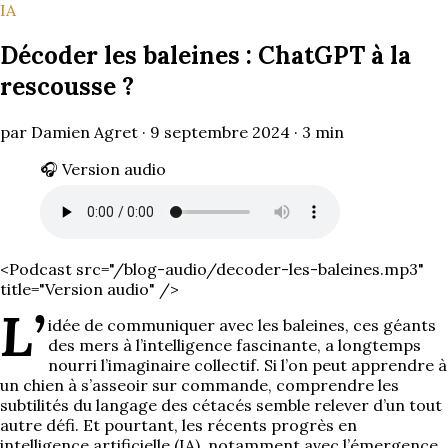
IA
Décoder les baleines : ChatGPT à la
rescousse ?
par Damien Agret ·
9 septembre 2024
·
3
min
🎧 Version audio
<Podcast src="/blog-audio/decoder-les-baleines.mp3"
title="Version audio" />
L’
idée de communiquer avec les baleines, ces géants
des mers à l’intelligence fascinante, a longtemps
nourri l’imaginaire collectif. Si l’on peut apprendre à
un chien à s’asseoir sur commande, comprendre les
subtilités du langage des cétacés semble relever d’un tout
autre défi. Et pourtant, les récents progrès en
intelligence artificielle (IA), notamment avec l’émergence